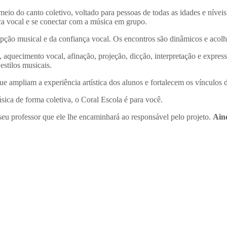
o do canto coletivo, voltado para pessoas de todas as idades e níveis 
ca vocal e se conectar com a música em grupo.
cepção musical e da confiança vocal. Os encontros são dinâmicos e acolh
o, aquecimento vocal, afinação, projeção, dicção, interpretação e expr
stilos musicais.
e ampliam a experiência artística dos alunos e fortalecem os vínculos 
sica de forma coletiva, o Coral Escola é para você.
seu professor que ele lhe encaminhará ao responsável pelo projeto.
Ain