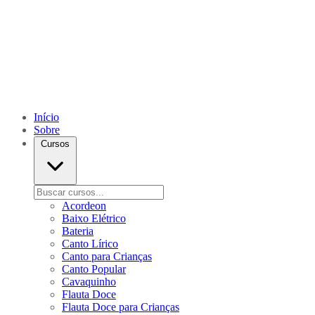
Início
Sobre
Cursos
Acordeon
Baixo Elétrico
Bateria
Canto Lírico
Canto para Crianças
Canto Popular
Cavaquinho
Flauta Doce
Flauta Doce para Crianças