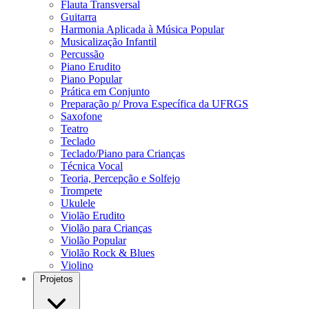
Flauta Transversal
Guitarra
Harmonia Aplicada à Música Popular
Musicalização Infantil
Percussão
Piano Erudito
Piano Popular
Prática em Conjunto
Preparação p/ Prova Específica da UFRGS
Saxofone
Teatro
Teclado
Teclado/Piano para Crianças
Técnica Vocal
Teoria, Percepção e Solfejo
Trompete
Ukulele
Violão Erudito
Violão para Crianças
Violão Popular
Violão Rock & Blues
Violino
Projetos