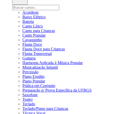
Acordeon
Baixo Elétrico
Bateria
Canto Lírico
Canto para Crianças
Canto Popular
Cavaquinho
Flauta Doce
Flauta Doce para Crianças
Flauta Transversal
Guitarra
Harmonia Aplicada à Música Popular
Musicalização Infantil
Percussão
Piano Erudito
Piano Popular
Prática em Conjunto
Preparação p/ Prova Específica da UFRGS
Saxofone
Teatro
Teclado
Teclado/Piano para Crianças
Técnica Vocal